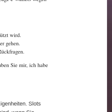
ützt wird.
er gehen.
Rückfragen.
uben Sie mir, ich habe
igenheiten. Slots