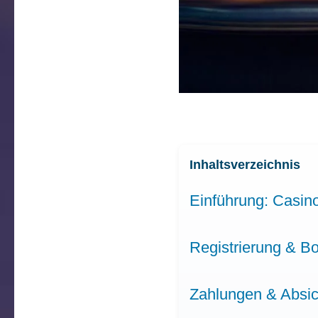
Inhaltsverzeichnis
Einführung: Casino
Registrierung & Bo
Zahlungen & Absi