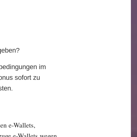
egeben?
tzbedingungen im
Bonus sofort zu
sten.
en e-Wallets,
zuge e-Wallets wegen