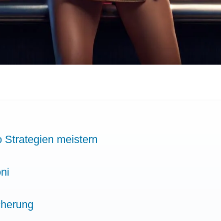
 Strategien meistern
ni
cherung