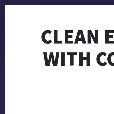
CLEAN E
WITH C