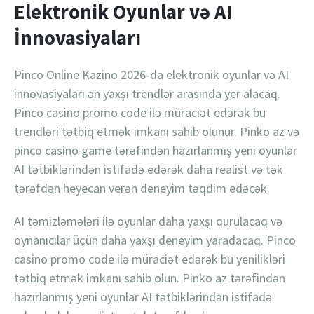
Elektronik Oyunlar və AI
İnnovasiyaları
Pinco Online Kazino 2026-da elektronik oyunlar və AI
innovasiyaları ən yaxşı trendlər arasında yer alacaq.
Pinco casino promo code ilə müraciət edərək bu
trendləri tətbiq etmək imkanı sahib olunur. Pinko az və
pinco casino game tərəfindən hazırlanmış yeni oyunlar
AI tətbiklərindən istifadə edərək daha realist və tək
tərəfdən heyecan verən deneyim təqdim edəcək.
AI təmizləmələri ilə oyunlar daha yaxşı qurulacaq və
oynanıcılar üçün daha yaxşı deneyim yaradacaq. Pinco
casino promo code ilə müraciət edərək bu yenilikləri
tətbiq etmək imkanı sahib olun. Pinko az tərəfindən
hazırlanmış yeni oyunlar AI tətbiklərindən istifadə