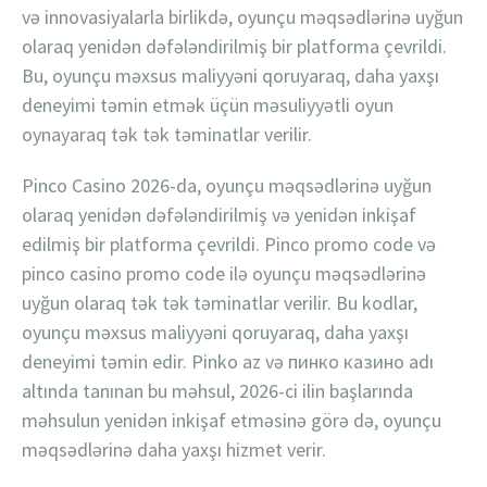
və innovasiyalarla birlikdə, oyunçu məqsədlərinə uyğun
olaraq yenidən dəfələndirilmiş bir platforma çevrildi.
Bu, oyunçu məxsus maliyyəni qoruyaraq, daha yaxşı
deneyimi təmin etmək üçün məsuliyyətli oyun
oynayaraq tək tək təminatlar verilir.
Pinco Casino 2026-da, oyunçu məqsədlərinə uyğun
olaraq yenidən dəfələndirilmiş və yenidən inkişaf
edilmiş bir platforma çevrildi. Pinco promo code və
pinco casino promo code ilə oyunçu məqsədlərinə
uyğun olaraq tək tək təminatlar verilir. Bu kodlar,
oyunçu məxsus maliyyəni qoruyaraq, daha yaxşı
deneyimi təmin edir. Pinko az və пинко казино adı
altında tanınan bu məhsul, 2026-ci ilin başlarında
məhsulun yenidən inkişaf etməsinə görə də, oyunçu
məqsədlərinə daha yaxşı hizmet verir.